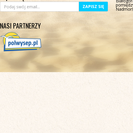
Białogór
pomiędz
ZAPISZ SIĘ
Nadmors
NASI PARTNERZY