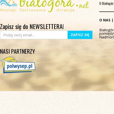
O Białogór
O NAS
Zapisz się do NEWSLETTERA!
Białogór
pomiędz
ZAPISZ SIĘ
Nadmors
NASI PARTNERZY