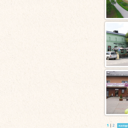
1
|
2
następ