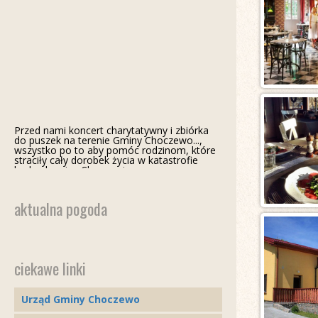
Biuletyn informacji publicznej gminy
Biuletyn informacji publicznej gminy
Przed nami koncert charytatywny i zbiórka
Choczewo - Wieści Choczewskie nr 11 /
Choczewo - Wieści Choczewskie nr 10 /
do puszek na terenie Gminy Choczewo...,
listopad 2019
październik 2019
wszystko po to aby pomóc rodzinom, które
straciły cały dorobek życia w katastrofie
budowlanej w Choczewie
aktualna pogoda
ciekawe linki
Urząd Gminy Choczewo