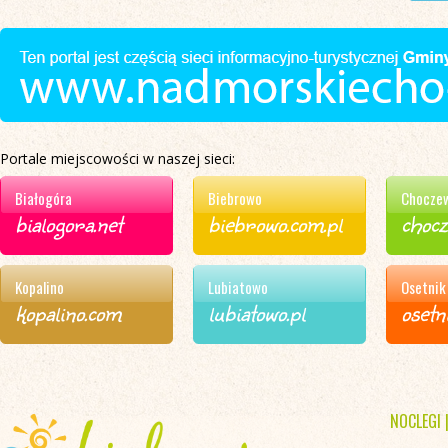
Portale miejscowości w naszej sieci:
Białogóra
Biebrowo
Chocze
bialogora.net
biebrowo.com.pl
choc
Kopalino
Lubiatowo
Osetnik
kopalino.com
lubiatowo.pl
osetn
NOCLEGI