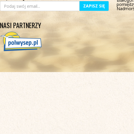
Białogór
pomiędz
ZAPISZ SIĘ
Nadmors
NASI PARTNERZY