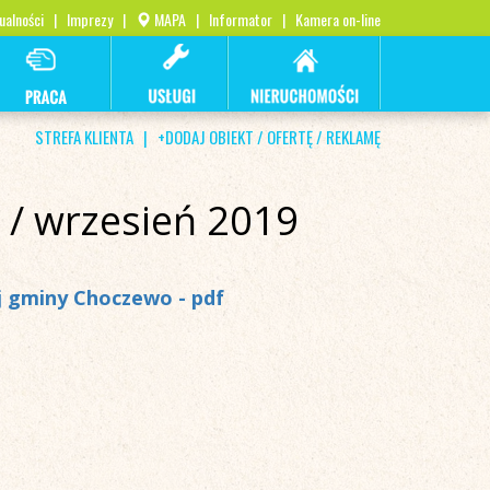
ualności
|
Imprezy
|
MAPA
|
Informator
|
Kamera on-line
STREFA KLIENTA
|
+DODAJ OBIEKT / OFERTĘ / REKLAMĘ
 / wrzesień 2019
ej gminy Chocze
wo - pdf