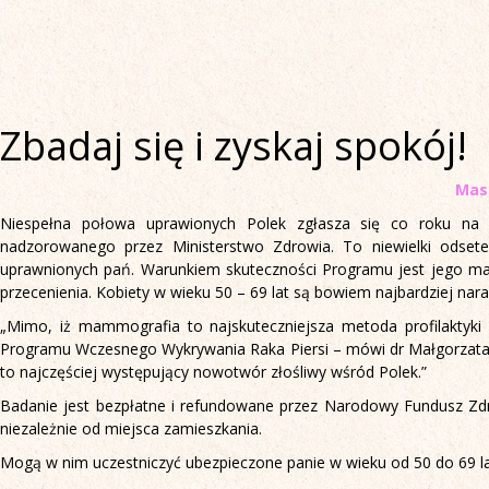
Zbadaj się i zyskaj spokój!
Masz
Niespełna połowa uprawionych Polek zgłasza się co roku n
nadzorowanego przez Ministerstwo Zdrowia. To niewielki odse
uprawnionych pań. Warunkiem skuteczności Programu jest jego mas
przecenienia. Kobiety w wieku 50 – 69 lat są bowiem najbardziej na
„Mimo, iż mammografia to najskuteczniejsza metoda profilaktyki
Programu Wczesnego Wykrywania Raka Piersi – mówi dr Małgorzata C
to najczęściej występujący nowotwór złośliwy wśród Polek.”
Badanie jest bezpłatne i refundowane przez Narodowy Fundusz Zdr
niezależnie od miejsca zamieszkania.
Mogą w nim uczestniczyć ubezpieczone panie w wieku od 50 do 69 lat,