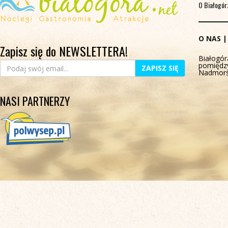
O Białogór
O NAS
Zapisz się do NEWSLETTERA!
Białogór
pomiędz
ZAPISZ SIĘ
Nadmors
NASI PARTNERZY